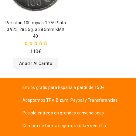
Pakistán 100 rupias 1976 Plata
0.925, 28.55g, ø 38.5mm KM#
40
0
110
€
fuera
de
Añadir Al Carrito
5
Envíos gratis para España a partir de 150€
Aceptamos TPV, Bizum, Paypal y Transferencias
Posible entrega en grandes convenciones
Compra de forma segura, rápida y sencillla