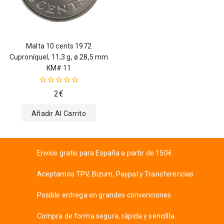
Malta 10 cents 1972
Cuproníquel, 11,3 g, ø 28,5 mm
KM# 11
0
2
€
fuera
de
Añadir Al Carrito
5
Envíos gratis para España a partir de 150€
Aceptamos TPV, Bizum, Paypal y Transferencias
Posible entrega en grandes convenciones
Compra de forma segura, rápida y sencillla