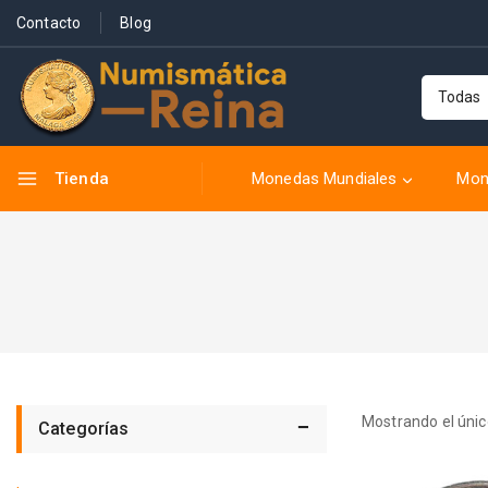
Contacto
Blog
Madagascar
Mali
Marruecos
Seychelles
Tienda
Túnez
Monedas Mundiales
Mon
Uganda
Zaire
Asia
Filipinas
India
Iran
Israel
Mostrando el únic
Categorías
Kirguistán