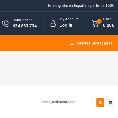
Envío gratis en España a partir de 150€
My Account
Carro
Consúltanos
0
Log In
0
.00€
634 883 734
Ofertas Destacadas