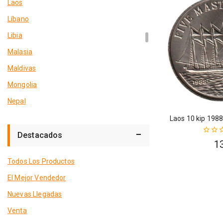
Laos
Líbano
Libia
Malasia
Maldivas
Mongolia
Nepal
Pakistán
Laos 10 kip 1988
Palestina
Destacados
0
1
fuera
Tailandia
de
Todos Los Productos
5
Vietnan
El Mejor Vendedor
Europa Central
Nuevas Llegadas
Alemania
Venta
Andorra