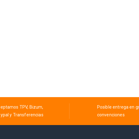
eptamos TPV, Bizum,
Posible entrega en 
ypal y Transferencias
convenciones