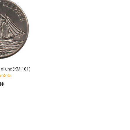
 ni unc (KM-101)
3
€