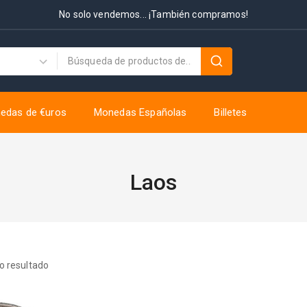
No solo vendemos... ¡También compramos!
edas de €uros
Monedas Españolas
Billetes
Laos
o resultado